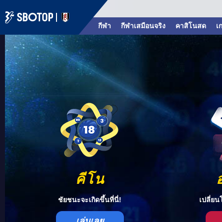
กีฬา
กีฬาเสมือนจริง
คาสิโนสด
เ
คีโน
ชัยชนะจะเกิดขึ้นที่นี่!
เปลี่ย
เล่นเลย