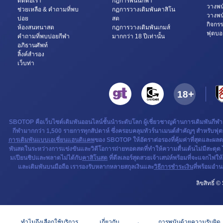
ติดต่อเรา
กฎการพนันกีฬา
วางพน
ช่วยเหลือ & คำถามที่พบ
กฏการวางเดิมพันคาสิโน
วางพน
บ่อย
สด
กิจกร
ห้องสนทนาสด
กฎการวางเดิมพันเกมส์
ฟุตบอ
คำถามที่พบบ่อยกีฬา
มากกว่า 18 ปีเท่านั้น
อภิธานศัพท์
ลิ้งค์สำรอง
เว็บท่า
SBOTOP คือเว็บไซต์เดิมพันออนไลน์ชั้นนำระดับโลก ผู้เชี่ยวชาญด้านการเดิมพันกี
กีฬามากกว่า 1,500 รายการทุกสัปดาห์ ซึ่งครอบคลุมทัวร์นาเมนต์สำคัญๆ สำหรับฟุต
การเดิมพันแบบเอเชี่ยนแฮนดิแคพ
ของ SBOTOP ให้อัตราต่อรองที่คุ้มค่าที่สุดและผล
พันสดในระหว่างการแข่งขันและวิดีโอการถ่ายทอดสดที่ทำให้ความตื่นเต้นไม่มีสะดุด ไ
มเปียนชิปและพลาดไม่ได้กับ
คาสิโนสด
ที่ดีลเลอร์สุดสวยเจ้าเสน่ห์พร้อมที่จะแจกไพ่
และเดิมพันบนมือถือ เรารองรับหลากหลายสกุลเงินและ
วิธีการชำระเงิน
ที่พร้อมอำ
ลิขสิทธิ์ 
ทำไมถึงเลือกใช้บริการ
เกี่ยวกับ
การพนันด้วยความรับผิด