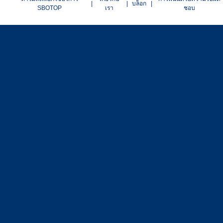
บล็อก
SBOTOP
เรา
ชอบ