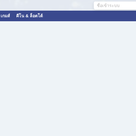
เกมส์
คีโน & ล็อตโต้